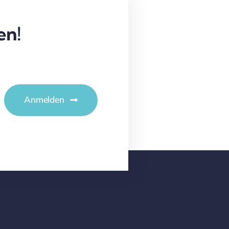
en!
Anmelden