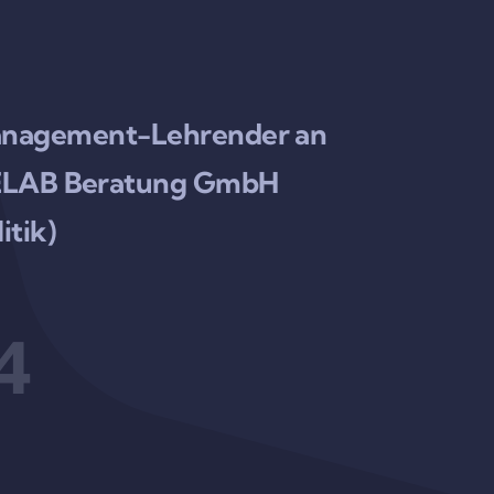
rmanagement-Lehrender an
URELAB Beratung GmbH
itik)
4