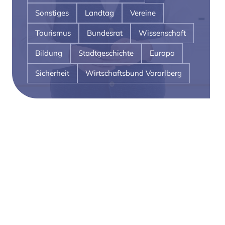
Sonstiges
Landtag
Vereine
Tourismus
Bundesrat
Wissenschaft
Bildung
Stadtgeschichte
Europa
Sicherheit
Wirtschaftsbund Vorarlberg