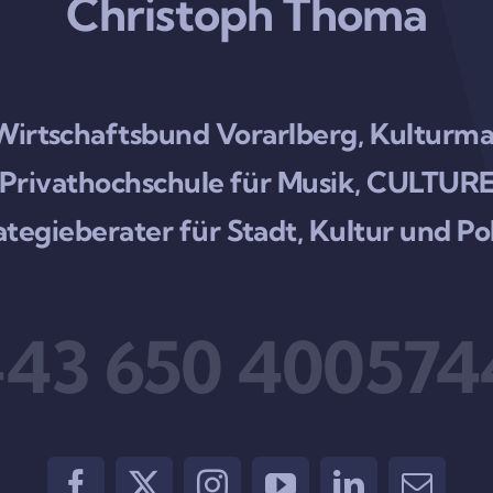
Christoph Thoma
 Wirtschaftsbund Vorarlberg, Kultu
rg Privathochschule für Musik, CULT
ategieberater für Stadt, Kultur und Pol
+43 650 400574