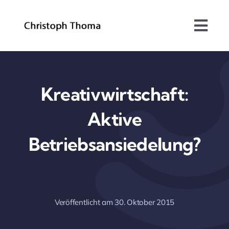
Skip
to
Togg
content
Navi
Über mich
Bundesrat
Kreativwirtschaft:
Aktive
Arbeitsschwerpunkte
Betriebsansiedelung?
Blog
Kontakt
Veröffentlicht am 30. Oktober 2015