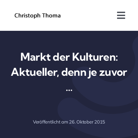
Skip
to
Togg
content
Navi
Über mich
Bundesrat
Markt der Kulturen:
Aktueller, denn je zuvor
Arbeitsschwerpunkte
…
Blog
Kontakt
Veröffentlicht am 26. Oktober 2015