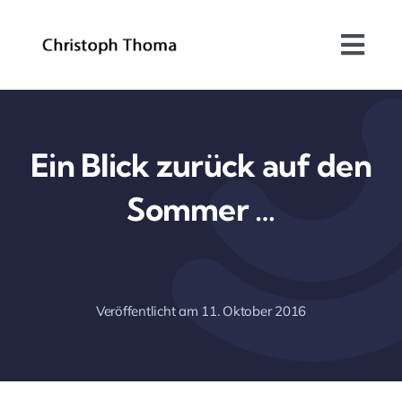
Skip
to
Togg
content
Navi
Über mich
Bundesrat
Ein Blick zurück auf den
Sommer …
Arbeitsschwerpunkte
Blog
Veröffentlicht am 11. Oktober 2016
Kontakt