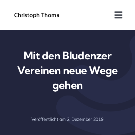
Skip
to
Togg
content
Navi
Über mich
Bundesrat
Mit den Bludenzer
Vereinen neue Wege
Arbeitsschwerpunkte
gehen
Blog
Kontakt
Veröffentlicht am 2. Dezember 2019