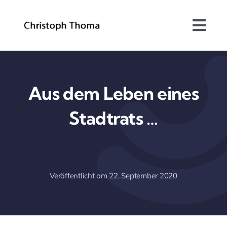
Skip
to
Togg
content
Navi
Über mich
Bundesrat
Aus dem Leben eines
Stadtrats …
Arbeitsschwerpunkte
Blog
Veröffentlicht am 22. September 2020
Kontakt