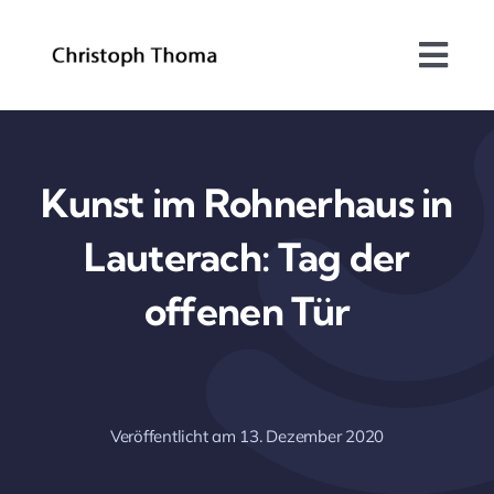
Skip
to
Togg
content
Navi
Über mich
Bundesrat
Kunst im Rohnerhaus in
Lauterach: Tag der
Arbeitsschwerpunkte
offenen Tür
Blog
Kontakt
Veröffentlicht am 13. Dezember 2020