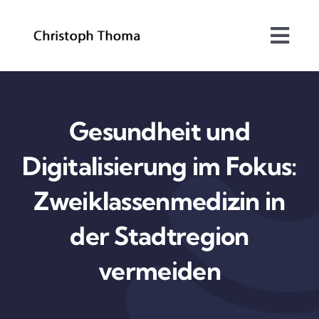
Skip
to
Togg
content
Navi
Über mich
Bundesrat
Gesundheit und
Digitalisierung im Fokus:
Arbeitsschwerpunkte
Zweiklassenmedizin in
Blog
der Stadtregion
Kontakt
vermeiden