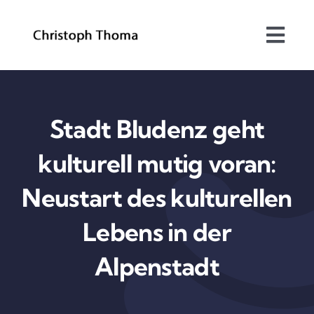
Skip
to
Togg
content
Navi
Über mich
Bundesrat
Stadt Bludenz geht
kulturell mutig voran:
Arbeitsschwerpunkte
Neustart des kulturellen
Blog
Lebens in der
Kontakt
Alpenstadt