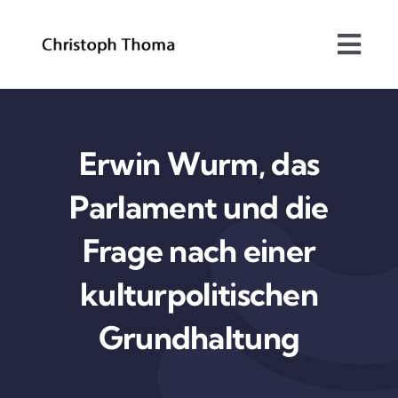
Skip
to
Togg
content
Navi
Über mich
Bundesrat
Erwin Wurm, das
Parlament und die
Arbeitsschwerpunkte
Frage nach einer
Blog
kulturpolitischen
Kontakt
Grundhaltung