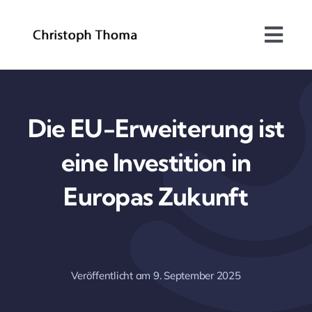
Skip
to
Togg
content
Navi
Über mich
Bundesrat
Die EU-Erweiterung ist
eine Investition in
Arbeitsschwerpunkte
Europas Zukunft
Blog
Kontakt
Veröffentlicht am 9. September 2025