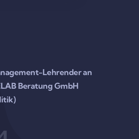
rmanagement-Lehrender an
URELAB Beratung GmbH
itik)
4