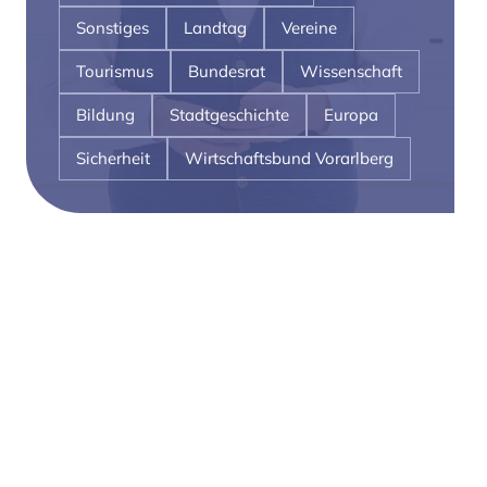
Sonstiges
Landtag
Vereine
Tourismus
Bundesrat
Wissenschaft
Bildung
Stadtgeschichte
Europa
Sicherheit
Wirtschaftsbund Vorarlberg