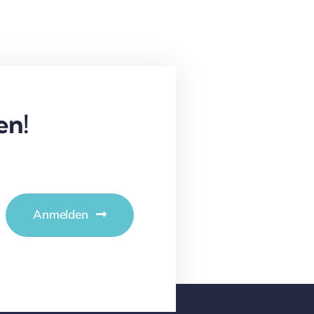
en!
Anmelden