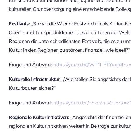
Kunst und Kultur für Kinder und Jugendliche – zentrale 
kulturellen Grundversorgung eine entscheidende Rolle sp
Festivals:
„So wie die Wiener Festwochen als Kultur-Fest
Opern- und Tanzproduktionen aus allen Teilen der Welt 
Regionen die unterschiedlichsten Festivals, die es zu u
Kultur in den Regionen zu stärken, finanziell wie ideell?“
Frage und Antwort:
https://youtu.be/WTN-PTYuqb4?s
Kulturelle Infrastruktur:
„Wie stellen Sie angesichts der
Kulturbauten sicher?“
Frage und Antwort:
https://youtu.be/nSzvZnLVcLE?si=
Regionale Kulturinitiativen
:
„Angesichts der finanziellen 
regionalen Kulturinitiativen weiterhin Beiträge zur kul