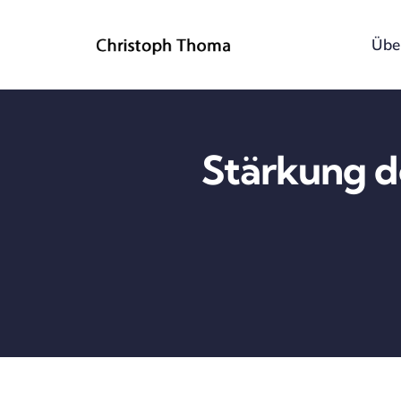
Skip
to
Übe
content
Stärkung d