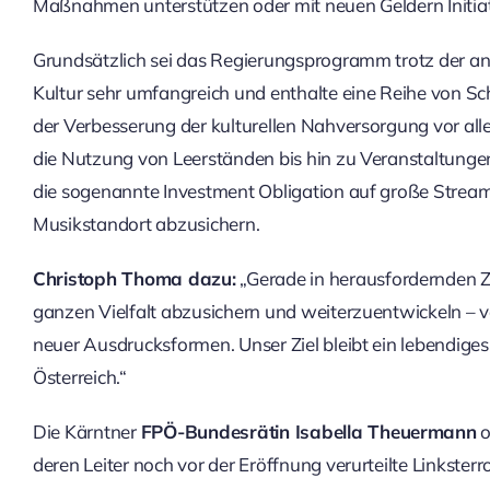
Maßnahmen unterstützen oder mit neuen Geldern Initiativ
Grundsätzlich sei das Regierungsprogramm trotz der a
Kultur sehr umfangreich und enthalte eine Reihe von Sch
der Verbesserung der kulturellen Nahversorgung vor all
die Nutzung von Leerständen bis hin zu Veranstaltunge
die sogenannte Investment Obligation auf große Strea
Musikstandort abzusichern.
Christoph Thoma dazu:
„Gerade in herausfordernden Zei
ganzen Vielfalt abzusichern und weiterzuentwickeln – vo
neuer Ausdrucksformen. Unser Ziel bleibt ein lebendige
Österreich.“
Die Kärntner
FPÖ-Bundesrätin Isabella Theuermann
o
deren Leiter noch vor der Eröffnung verurteilte Linkster