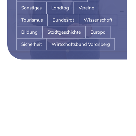
Sonstiges
Landtag
Vereine
Tourismus
Bundesrat
Wissenschaft
Bildung
Stadtgeschichte
Europa
Sicherheit
Wirtschaftsbund Vorarlberg