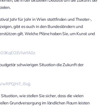
Themen, die in der aktuellen Debatte um die Zukunft der
ielen.
ival Jahr für Jahr in Wien stattfinden und Theater-,
zeigen, gibt es auch in den Bundesländern und
nterstützen gilt. Welche Pläne haben Sie, um Kunst und
i=O3KqEO3VIvirfA0z
 budgetär schwierigen Situation die Zukunft der
zIVwRPQJH7_ISojj
Situation, wie stellen Sie sicher, dass die vielen
turellen Grundversorgung im ländlichen Raum leisten