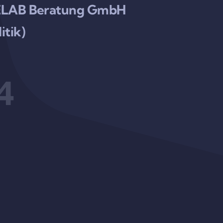
URELAB Beratung GmbH
itik)
4