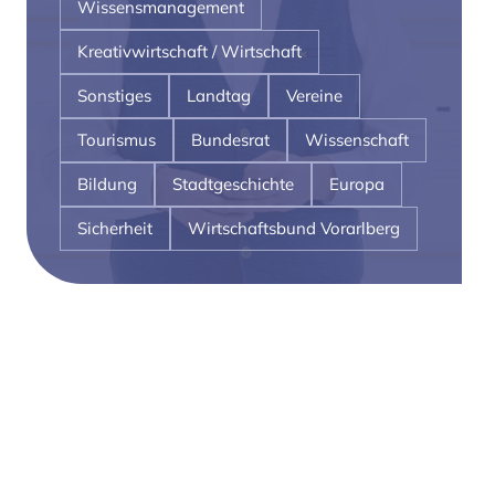
Wissensmanagement
Kreativwirtschaft / Wirtschaft
Sonstiges
Landtag
Vereine
Tourismus
Bundesrat
Wissenschaft
Bildung
Stadtgeschichte
Europa
Sicherheit
Wirtschaftsbund Vorarlberg