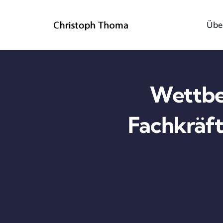
Skip
to
Übe
content
Wettbe
Fachkräft