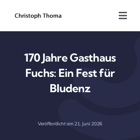
Skip
to
Togg
content
Navi
Über mich
Bundesrat
170 Jahre Gasthaus
Fuchs: Ein Fest für
Arbeitsschwerpunkte
Bludenz
Blog
Kontakt
Veröffentlicht am 21. Juni 2026