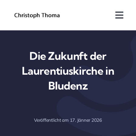
Skip
to
Togg
content
Navi
Über mich
Bundesrat
Die Zukunft der
Laurentiuskirche in
Arbeitsschwerpunkte
Bludenz
Blog
Kontakt
Veröffentlicht am 17. Jänner 2026