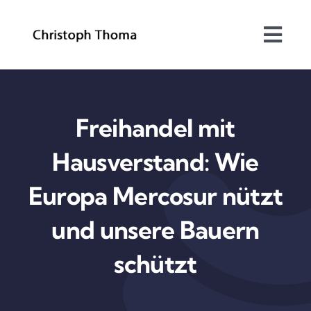
Skip
to
Togg
content
Navi
Über mich
Bundesrat
Freihandel mit
Hausverstand: Wie
Arbeitsschwerpunkte
Europa Mercosur nützt
Blog
und unsere Bauern
Kontakt
schützt