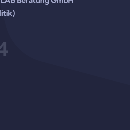
URELAB Beratung GmbH
itik)
4