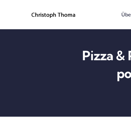
Skip
to
Übe
content
Pizza & 
po