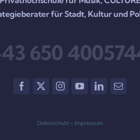
rg Privathochschule für Musik, CULT
ategieberater für Stadt, Kultur und Pol
+43 650 400574
Datenschutz
–
Impressum