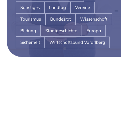
Sonstiges
Landtag
Vereine
Tourismus
Bundesrat
Wissenschaft
Bildung
Stadtgeschichte
Europa
Sicherheit
Wirtschaftsbund Vorarlberg