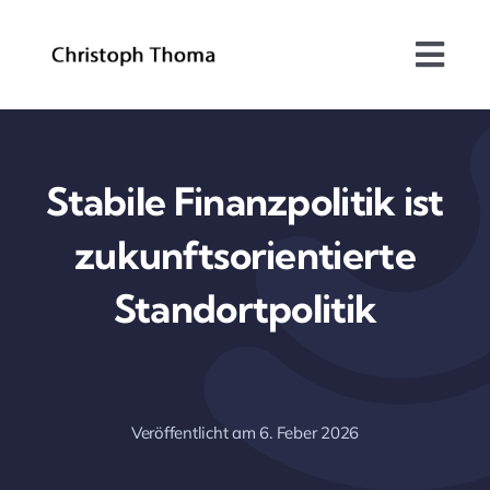
Skip
to
Togg
content
Navi
Über mich
Bundesrat
Stabile Finanzpolitik ist
zukunftsorientierte
Arbeitsschwerpunkte
Standortpolitik
Blog
Kontakt
Veröffentlicht am 6. Feber 2026