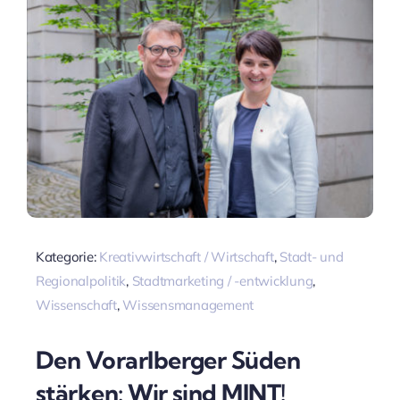
Kategorie:
Kreativwirtschaft / Wirtschaft
,
Stadt- und
Regionalpolitik
,
Stadtmarketing / -entwicklung
,
Wissenschaft
,
Wissensmanagement
Den Vorarlberger Süden
stärken: Wir sind MINT!