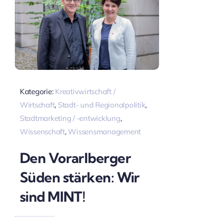
Kategorie:
Kreativwirtschaft /
Wirtschaft
,
Stadt- und Regionalpolitik
,
Stadtmarketing / -entwicklung
,
Wissenschaft
,
Wissensmanagement
Den Vorarlberger
Süden stärken: Wir
sind MINT!