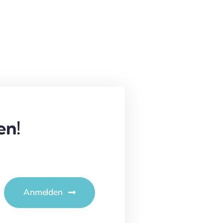
en!
Anmelden