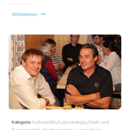
Weiterlesen
Kategorie:
Kulturpolitik
,
Kulturstrategie
,
Stadt- und
Regionalpolitik
,
Stadtmarketing / -entwicklung