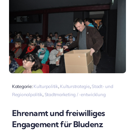
Kategorie:
Kulturpolitik
,
Kulturstrategie
,
Stadt- und
Regionalpolitik
,
Stadtmarketing / -entwicklung
Ehrenamt und freiwilliges
Engagement für Bludenz