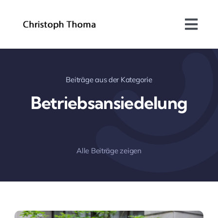
Skip
to
Togg
content
Navi
Über mich
Beiträge aus der Kategorie
Bundesrat
Betriebsansiedelung
Arbeitsschwerpunkte
Blog
Alle Beiträge zeigen
Kontakt