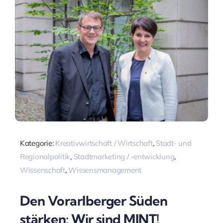
Kategorie:
Kreativwirtschaft / Wirtschaft
,
Stadt- und
Regionalpolitik
,
Stadtmarketing / -entwicklung
,
Wissenschaft
,
Wissensmanagement
Den Vorarlberger Süden
stärken: Wir sind MINT!