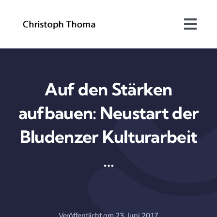
Skip
to
Togg
content
Navi
Über mich
Bundesrat
Auf den Stärken
aufbauen: Neustart der
Arbeitsschwerpunkte
Bludenzer Kulturarbeit
Blog
…
Kontakt
Veröffentlicht am 23. Juni 2017