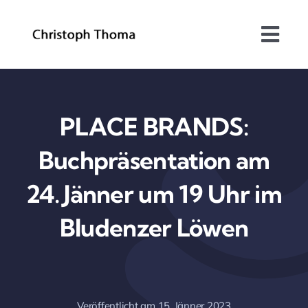
Skip
to
Togg
content
Navi
Über mich
Bundesrat
PLACE BRANDS:
Buchpräsentation am
Arbeitsschwerpunkte
24. Jänner um 19 Uhr im
Blog
Bludenzer Löwen
Kontakt
Veröffentlicht am 15. Jänner 2023