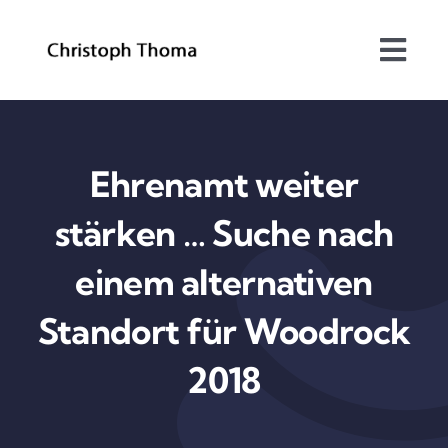
Skip
to
Togg
content
Navi
Über mich
Bundesrat
Ehrenamt weiter
stärken … Suche nach
Arbeitsschwerpunkte
einem alternativen
Blog
Standort für Woodrock
Kontakt
2018