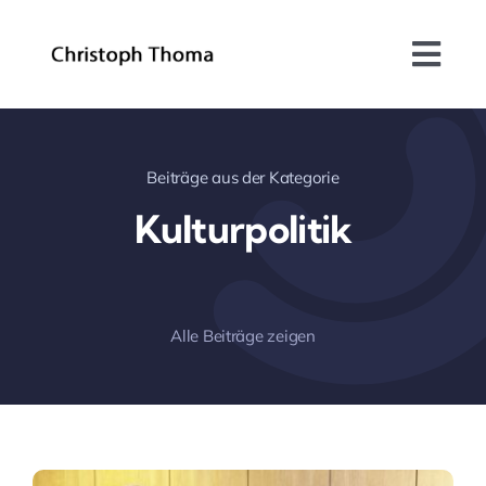
Skip
to
Togg
content
Navi
Über mich
Beiträge aus der Kategorie
Bundesrat
Kulturpolitik
Arbeitsschwerpunkte
Blog
Alle Beiträge zeigen
Kontakt