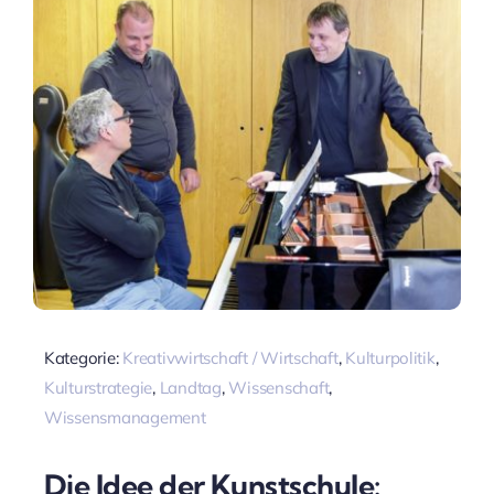
Kategorie:
Kreativwirtschaft / Wirtschaft
,
Kulturpolitik
,
Kulturstrategie
,
Landtag
,
Wissenschaft
,
Wissensmanagement
Die Idee der Kunstschule: