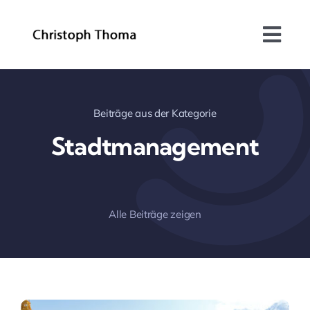
Skip
to
Togg
content
Navi
Über mich
Beiträge aus der Kategorie
Bundesrat
Stadtmanagement
Arbeitsschwerpunkte
Blog
Alle Beiträge zeigen
Kontakt