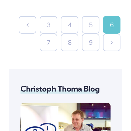
3
4
5
6
7
8
9
Christoph Thoma Blog