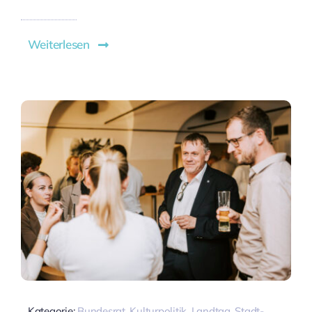
Weiterlesen
Kategorie:
Bundesrat
,
Kulturpolitik
,
Landtag
,
Stadt-