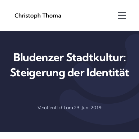
Skip
to
Togg
content
Navi
Über mich
Bundesrat
Bludenzer Stadtkultur:
Steigerung der Identität
Arbeitsschwerpunkte
Blog
Veröffentlicht am 23. Juni 2019
Kontakt