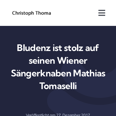
Skip
to
Togg
content
Navi
Über mich
Bundesrat
Bludenz ist stolz auf
seinen Wiener
Arbeitsschwerpunkte
Sängerknaben Mathias
Blog
Tomaselli
Kontakt
Veröffentlicht am 27. Dezember 2017