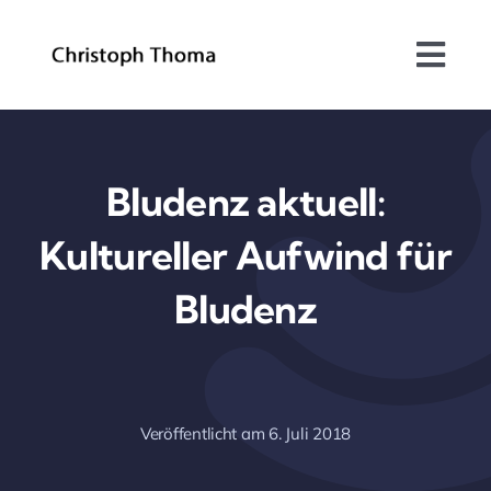
Skip
to
Togg
content
Navi
Über mich
Bundesrat
Bludenz aktuell:
Kultureller Aufwind für
Arbeitsschwerpunkte
Bludenz
Blog
Kontakt
Veröffentlicht am 6. Juli 2018