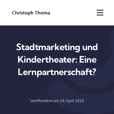
Skip
to
Togg
content
Navi
Über mich
Bundesrat
Stadtmarketing und
Kindertheater: Eine
Arbeitsschwerpunkte
Lernpartnerschaft?
Blog
Kontakt
Veröffentlicht am 24. April 2015